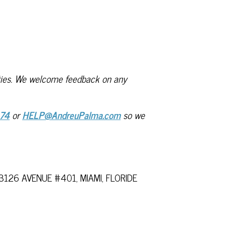
lities. We welcome feedback on any
174
or
HELP@AndreuPalma.com
so we
33126
AVENUE #401, MIAMI, FLORIDE