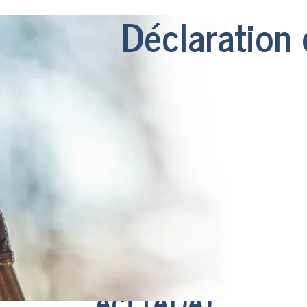
Déclaration
conformité à l'Americans w
Act (ADA)