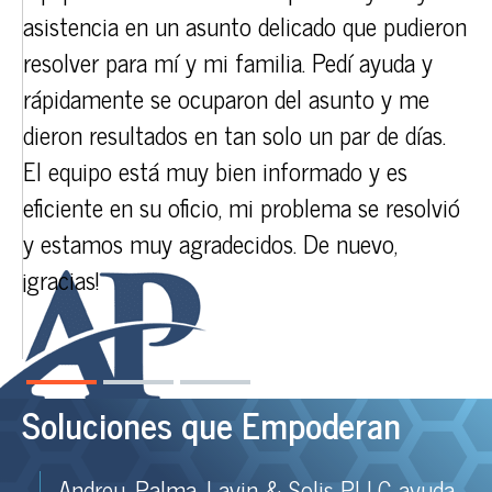
asistencia en un asunto delicado que pudieron
po
resolver para mí y mi familia. Pedí ayuda y
Me
rápidamente se ocuparon del asunto y me
Mi
dieron resultados en tan solo un par de días.
¡M
El equipo está muy bien informado y es
eficiente en su oficio, mi problema se resolvió
y estamos muy agradecidos. De nuevo,
¡gracias!
Soluciones que Empoderan
Andreu, Palma, Lavin & Solis PLLC ayuda